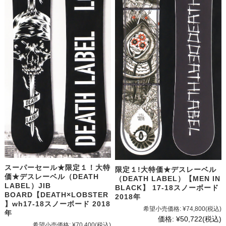
スーパーセール★限定１！大特
限定１!大特価★デスレーベル
価★デスレーベル（DEATH
（DEATH LABEL）【MEN IN
LABEL）JIB
BLACK】 17-18スノーボード
BOARD【DEATH×LOBSTER
2018年
】wh17-18スノーボード 2018
希望小売価格:
¥74,800
(税込)
年
価格:
¥50,722
(税込)
希望小売価格:
¥70,400
(税込)