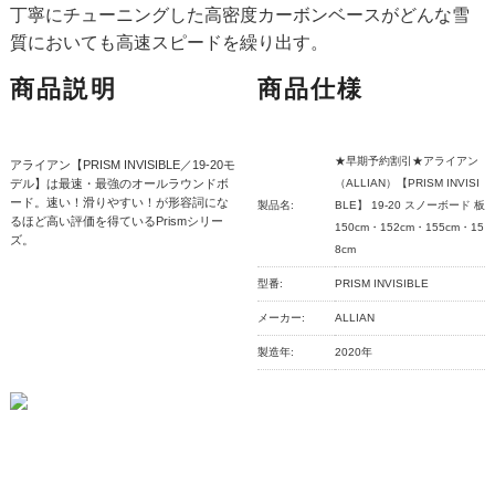
丁寧にチューニングした高密度カーボンベースがどんな雪
質においても高速スピードを繰り出す。
商品説明
商品仕様
★早期予約割引★アライアン
アライアン【PRISM INVISIBLE／19-20モ
デル】は最速・最強のオールラウンドボ
（ALLIAN）【PRISM INVISI
ード。速い！滑りやすい！が形容詞にな
製品名:
BLE】 19-20 スノーボード 板
るほど高い評価を得ているPrismシリー
150cm・152cm・155cm・15
ズ。
8cm
型番:
PRISM INVISIBLE
メーカー:
ALLIAN
製造年:
2020年