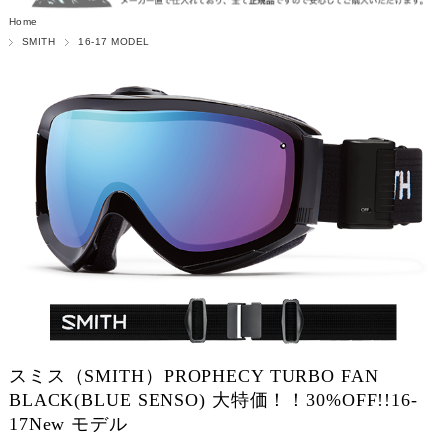
Home
SMITH
16-17 MODEL
スミス（SMITH）PROPHECY TURBO FAN
BLACK(BLUE SENSO) 大特価！！30%OFF!!16-
17New モデル